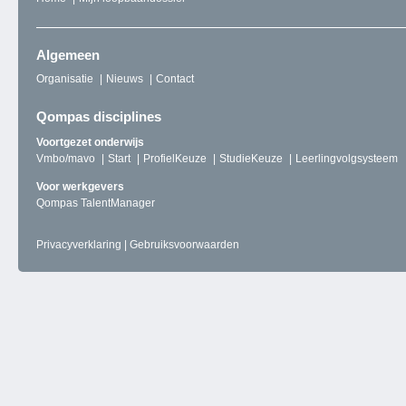
Algemeen
Organisatie
Nieuws
Contact
Qompas disciplines
Voortgezet onderwijs
Vmbo/mavo
Start
ProfielKeuze
StudieKeuze
Leerlingvolgsysteem
Voor werkgevers
Qompas TalentManager
Privacyverklaring
|
Gebruiksvoorwaarden